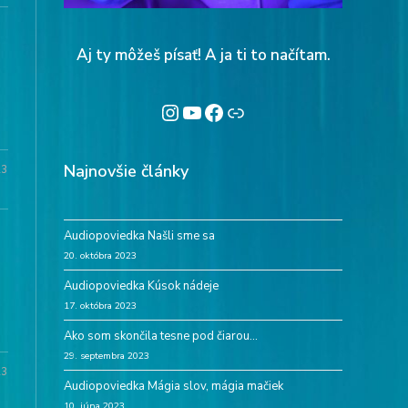
Aj ty môžeš písať! A ja ti to načítam.
Instagram
YouTube
Facebook
Linktree
Najnovšie články
23
Audiopoviedka Našli sme sa
20. októbra 2023
Audiopoviedka Kúsok nádeje
17. októbra 2023
Ako som skončila tesne pod čiarou…
29. septembra 2023
23
Audiopoviedka Mágia slov, mágia mačiek
10. júna 2023