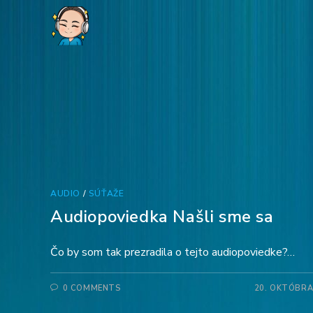
Skip
to
content
AUDIO
/
SÚŤAŽE
Audiopoviedka Našli sme sa
Čo by som tak prezradila o tejto audiopoviedke?…
0 COMMENTS
20. OKTÓBRA