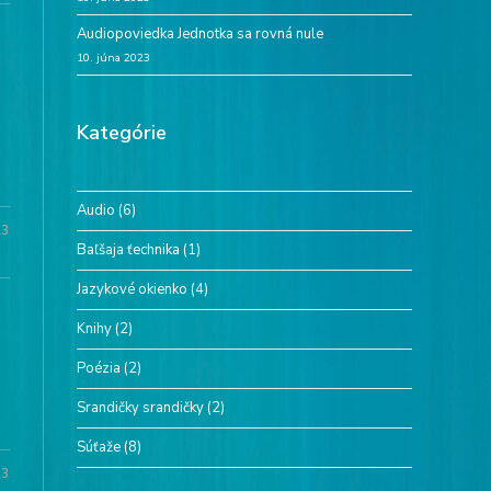
Audiopoviedka Jednotka sa rovná nule
10. júna 2023
Kategórie
Audio
(6)
23
Baľšaja ťechnika
(1)
Jazykové okienko
(4)
Knihy
(2)
Poézia
(2)
Srandičky srandičky
(2)
Súťaže
(8)
23