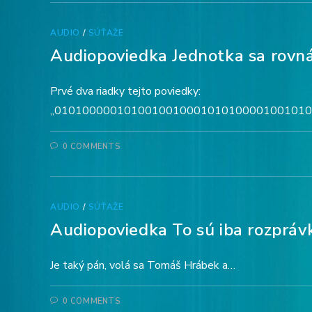
AUDIO
/
SÚŤAŽE
Audiopoviedka Jednotka sa rovn
Prvé dva riadky tejto poviedky:
„010100000101001001000101010000100101010
0 COMMENTS
AUDIO
/
SÚŤAŽE
Audiopoviedka To sú iba rozpráv
Je taký pán, volá sa Tomáš Hrábek a…
0 COMMENTS