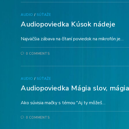
AUDIO
/
SÚŤAŽE
Audiopoviedka Kúsok nádeje
Najväčšia zábava na čítaní poviedok na mikrofón je…
0 COMMENTS
AUDIO
/
SÚŤAŽE
Audiopoviedka Mágia slov, mági
Ako súvisia mačky s témou "Aj ty môžeš…
0 COMMENTS