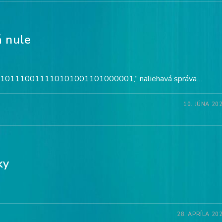
á nule
1110011110101001101000001,“ naliehavá správa…
10. JÚNA 20
ky
28. APRÍLA 20